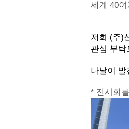
세계 40
저희 (주
관심 부탁
나날이 발
* 전시회